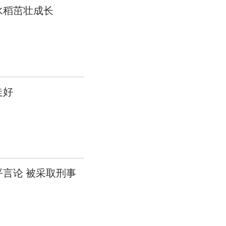
水稻茁壮成长
走好
言论 被采取刑事