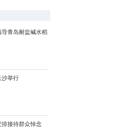
指导青岛耐盐碱水稻
长沙举行
安排接待群众悼念