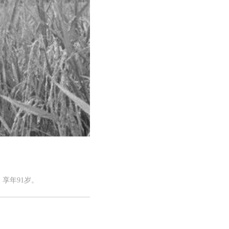
，享年91岁。