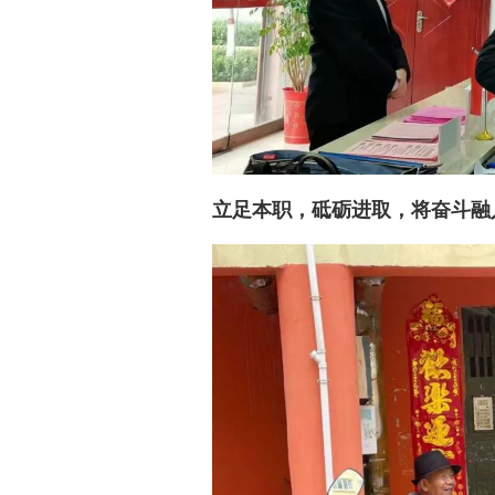
立足本职，砥砺进取，将奋斗融