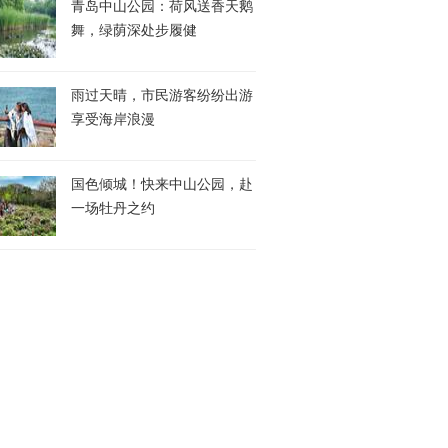
青岛中山公园：荷风送香天鹅
舞，绿荫深处步履健
雨过天晴，市民游客纷纷出游
享受海岸浪漫
国色倾城！快来中山公园，赴
一场牡丹之约