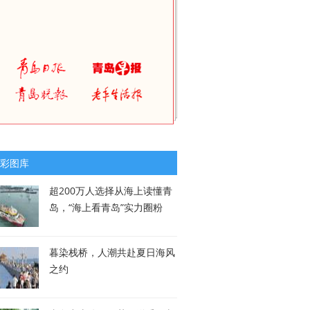
彩图库
超200万人选择从海上读懂青
岛，“海上看青岛”实力圈粉
暮染栈桥，人潮共赴夏日海风
之约