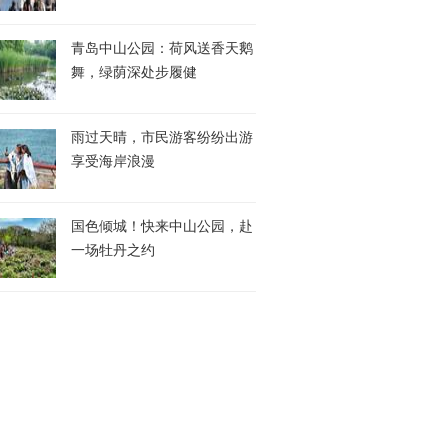
青岛中山公园：荷风送香天鹅
舞，绿荫深处步履健
雨过天晴，市民游客纷纷出游
享受海岸浪漫
国色倾城！快来中山公园，赴
一场牡丹之约