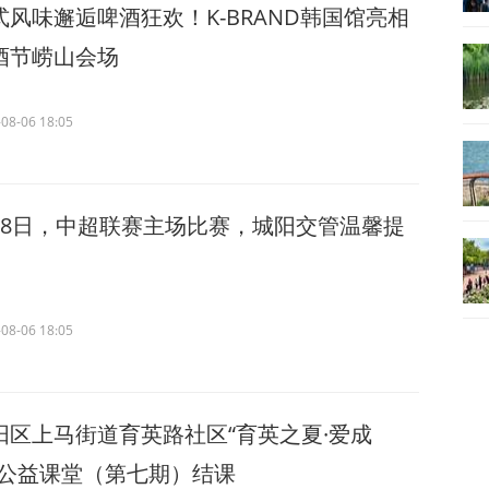
式风味邂逅啤酒狂欢！K-BRAND韩国馆亮相
酒节崂山会场
08-06 18:05
月8日，中超联赛主场比赛，城阳交管温馨提
08-06 18:05
阳区上马街道育英路社区“育英之夏·爱成
”公益课堂（第七期）结课