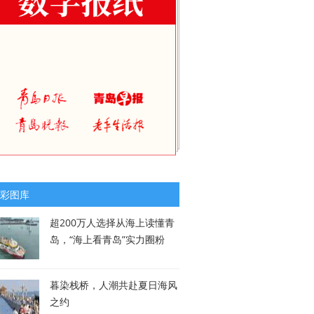
彩图库
超200万人选择从海上读懂青
岛，“海上看青岛”实力圈粉
暮染栈桥，人潮共赴夏日海风
之约