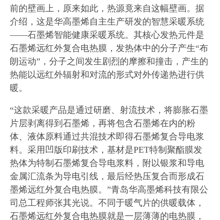
前的壁画上，原来如此，热源竟来自这幅壁画。据
介绍，这是华高墨烯自主生产研发的智慧采暖系统
——石墨烯智能健康采暖系统。其核心发热元件是
石墨烯远红外复合电热膜，发热体中的分子产生“布
朗运动”，分子之间发生剧烈的摩擦和撞击，产生的
热能以远红外辐射和对流的形式对外传递热进行供
暖。
“这款采暖产品是通过研磨、射流技术，将膨胀石墨
片层剥离得到石墨烯，再将包含石墨烯在内的粉
体、液体原料通过共混技术即得石墨烯复合导电浆
料。采用凹版印刷技术，基材是PET特制聚酯膜发
热体为特制石墨烯复合导电浆料，附以银浆和导电
金属汇流条为导电引线，最后经热压复合而形成石
墨烯远红外复合电热膜。”青岛华高墨烯科技有限公
司总工程师张其光说。不同于暖气片的供暖载体，
石墨烯远红外复合电热膜就是一层薄薄的电热膜，