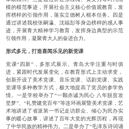
模的模范事迹，开展社会主义核心价值观教育，发
挥榜样的引领作用，落实立德树人根本任务。四是
通过讲述我校张嗣瀛、沈福彭等身边榜样的感人事
迹，开展青大精神学习教育，发挥身边典型的示范
引领作用，凝聚青大人的奋进合力。
形式多元，打造喜闻乐见的新党课
党课“四新”，多形式展示。青岛大学注重与时俱
进，紧跟时代发展变化，在教育形式上主动求变，
创新开设了美术党课、音乐党课、话剧党课、实践
党课等多种教学方式，极大地提高了党员的参学热
情。一是学校举办了“一颗赤诚为民心 八年脱贫攻
坚梦”、“礼赞建党百年”等连环画展暨美术党课，艺
术地讲述了省派第一书记走访群众、倾心为民办实
事的暖心故事，讲述了百年大党的光辉历程，再现
了中华民族的精神伟力。二是举办了“毛泽东诗词诵