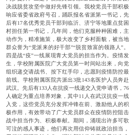
决战脱贫攻坚中做好先锋引领。我校党员干部积极
响应省委省政府号召，踊跃报名省派第一书记，先
后有17名优秀党员干部到临沂、济宁等地重点贫困
村担任第一书记，几年间，他们克服种种困难，主
动作为，精准施策，极大改变了乡村面貌，被当地
群众誉为“党派来的好干部”“脱贫致富的领路人”。
四是战“疫”一线展现青大党员的担当作为。疫情发
生，学校附属医院广大党员第一时间站出来，向党
组织递交请战书、按下红手印，志愿到疫情防控最
前线。学校附属医院共派出3批143名医护人员奔赴
武汉。先后有133人在抗疫一线递交入党申请书，76
人确定为重点培养对象，其中11人在武汉抗疫一线
入党，这些党员充分发挥冲锋在前、激励他人的积
极作用，有效带动了广大党员群众在疫情防控阻击
战中担当作为、积极奉献。期间，涌现出许多可歌
可泣的感人事迹，他们再次用信仰铸就政治担当，