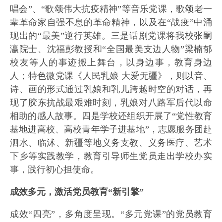
唱会”、“歌颂伟大抗疫精神”等音乐党课，歌颂老一
辈革命家自强不息的革命精神，以及在“战疫”中涌
现出的“最美”逆行英雄。三是话剧党课将我校张嗣
瀛院士、沈福彭教授和“全国最美支边人物”梁楠郁
校友等人的事迹搬上舞台，以身边事，教育身边
人；特色微党课《人民乳娘 大爱无疆》，则以音、
诗、画的形式通过乳娘和乳儿跨越时空的对话，再
现了胶东抗战最艰难时刻，乳娘对八路军后代以命
相助的感人故事。四是学校还组织开展了“党性教育
基地进高校、高校青年学子进基地”，志愿服务团赴
泗水、临沭、新疆等地义务支教、义务医疗、艺术
下乡等实践教学，教育引导师生党员走出学校办实
事，践行初心担使命。
成效多元，激活党员教育“新引擎”
成效“四亮”，多角度呈现。“多元党课”的党员教育