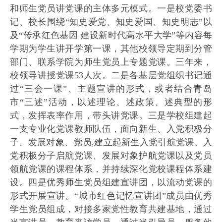
和师生党员讲党课的主体多元模式。一是校党委书
记、校长围绕“知史爱党、知史爱国、知史明志”以
及“传承红色基因 建设新时代高水平大学”等内容每
学期为学生讲开学第一课，其他校领导定期到分管
部门、联系学院为师生党员上专题党课。三年来，
校领导讲授党课53人次。二是各基层党组织书记通
过“三会一课”、主题宣讲的形式，或者结合青岛
市“三述”活动，以述理论、述政策、述典型的形
式，发挥表率作用，带头讲党课。三是学校组建起
一支专业化党课教师队伍，面向新生、入党积极分
子、发展对象、党员,建立起新生入党引航党课、入
党积极分子启航党课、发展对象护航党课以及党员
领航党课的课程体系，并持续深化党校课程体系建
设。四是优秀师生党员组建宣讲团，以流动党课的
形式开展宣讲。“城市红色记忆宣讲团”成员由优秀
学生党员组成，对接多家党性教育共建基地，通过