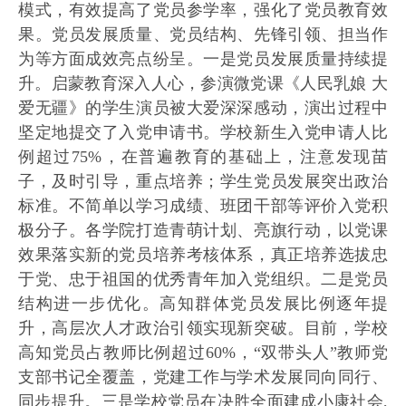
模式，有效提高了党员参学率，强化了党员教育效
果。党员发展质量、党员结构、先锋引领、担当作
为等方面成效亮点纷呈。一是党员发展质量持续提
升。启蒙教育深入人心，参演微党课《人民乳娘 大
爱无疆》的学生演员被大爱深深感动，演出过程中
坚定地提交了入党申请书。学校新生入党申请人比
例超过75%，在普遍教育的基础上，注意发现苗
子，及时引导，重点培养；学生党员发展突出政治
标准。不简单以学习成绩、班团干部等评价入党积
极分子。各学院打造青萌计划、亮旗行动，以党课
效果落实新的党员培养考核体系，真正培养选拔忠
于党、忠于祖国的优秀青年加入党组织。二是党员
结构进一步优化。高知群体党员发展比例逐年提
升，高层次人才政治引领实现新突破。目前，学校
高知党员占教师比例超过60%，“双带头人”教师党
支部书记全覆盖，党建工作与学术发展同向同行、
同步提升。三是学校党员在决胜全面建成小康社会,