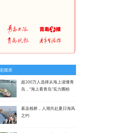
彩图库
超200万人选择从海上读懂青
岛，“海上看青岛”实力圈粉
暮染栈桥，人潮共赴夏日海风
之约