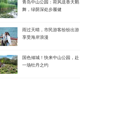
青岛中山公园：荷风送香天鹅
舞，绿荫深处步履健
雨过天晴，市民游客纷纷出游
享受海岸浪漫
国色倾城！快来中山公园，赴
一场牡丹之约