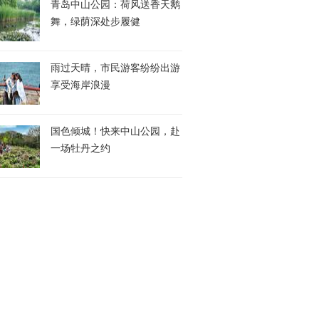
青岛中山公园：荷风送香天鹅
舞，绿荫深处步履健
雨过天晴，市民游客纷纷出游
享受海岸浪漫
国色倾城！快来中山公园，赴
一场牡丹之约