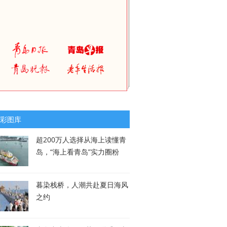
彩图库
超200万人选择从海上读懂青
岛，“海上看青岛”实力圈粉
暮染栈桥，人潮共赴夏日海风
之约