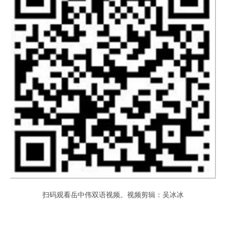
扫码观看岳中伟双语视频。
视频剪辑：吴冰冰