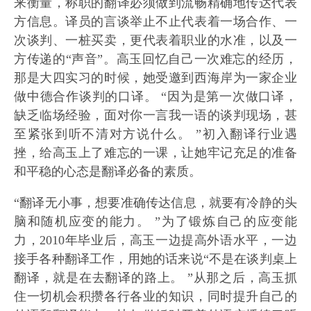
来衡量，称职的翻译必须做到流畅精确地传达代表
方信息。译员的言谈举止不止代表着一场合作、一
次谈判、一桩买卖，更代表着职业的水准，以及一
方传递的“声音”。高玉回忆自己一次难忘的经历，
那是大四实习的时候，她受邀到西海岸为一家企业
做中德合作谈判的口译。 “因为是第一次做口译，
缺乏临场经验，面对你一言我一语的谈判现场，甚
至紧张到听不清对方说什么。 ”初入翻译行业遇
挫，给高玉上了难忘的一课，让她牢记充足的准备
和平稳的心态是翻译必备的素质。
“翻译无小事，想要准确传达信息，就要有冷静的头
脑和随机应变的能力。 ”为了锻炼自己的应变能
力，2010年毕业后，高玉一边提高外语水平，一边
接手各种翻译工作，用她的话来说“不是在谈判桌上
翻译，就是在去翻译的路上。 ”从那之后，高玉抓
住一切机会积攒各行各业的知识，同时提升自己的