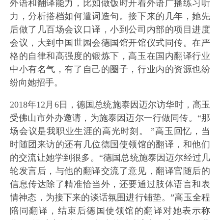
外语和翻译能力，比如做饭时开着外语广播练习听
力，分析搭档如何遣词造句。接下来的几年，她先
后做了几百场会议口译，小到公司内部的项目进度
会议，大到中国世园会德国馆开馆仪式同传。在严
格的自律和高强度的锻炼下，高玉在国内翻译行业
中小有名气，有了自己的圈子，行业内的资源也纷
纷向她招手。
2018年12月6日，德国总统施泰因迈尔访华时，高玉
受佛山市外办邀请，为施泰因迈尔一行做同传。“那
场会议是我职业生涯的高光时刻。 ”高玉回忆，当
时随团来访的还有几位德国使领馆的翻译，和他们
的交流让她学到很多。“德国总统施泰因迈尔经过几
轮发言后，与他的翻译交流了意见，翻译官随后的
信息传达除了精准恰当外，还要通过肢体语言和表
情神态，为接下来的谈话氛围进行铺垫。”高玉全程
陪同翻译，结束后德国使领馆的翻译对她表示称