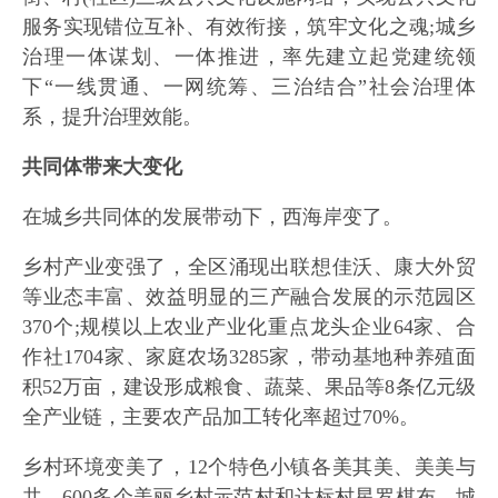
服务实现错位互补、有效衔接，筑牢文化之魂;城乡
治理一体谋划、一体推进，率先建立起党建统领
下“一线贯通、一网统筹、三治结合”社会治理体
系，提升治理效能。
共同体带来大变化
在城乡共同体的发展带动下，西海岸变了。
乡村产业变强了，全区涌现出联想佳沃、康大外贸
等业态丰富、效益明显的三产融合发展的示范园区
370个;规模以上农业产业化重点龙头企业64家、合
作社1704家、家庭农场3285家，带动基地种养殖面
积52万亩，建设形成粮食、蔬菜、果品等8条亿元级
全产业链，主要农产品加工转化率超过70%。
乡村环境变美了，12个特色小镇各美其美、美美与
共，600多个美丽乡村示范村和达标村星罗棋布，城