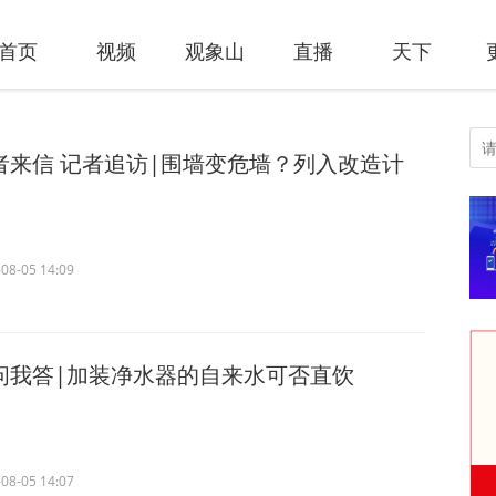
首页
视频
观象山
直播
天下
者来信 记者追访|围墙变危墙？列入改造计
！
08-05 14:09
问我答|加装净水器的自来水可否直饮
08-05 14:07