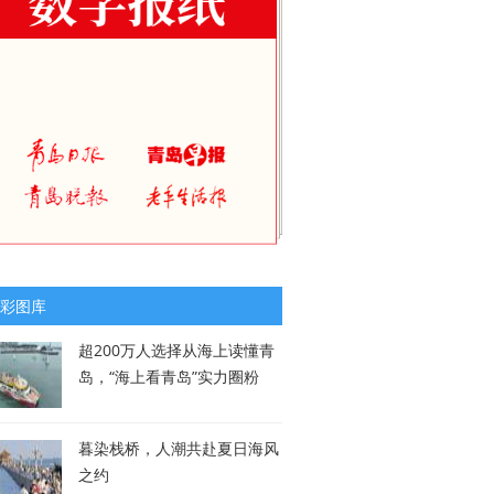
彩图库
超200万人选择从海上读懂青
岛，“海上看青岛”实力圈粉
暮染栈桥，人潮共赴夏日海风
之约