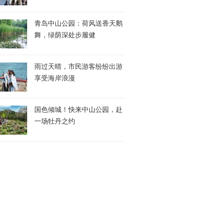
青岛中山公园：荷风送香天鹅
舞，绿荫深处步履健
雨过天晴，市民游客纷纷出游
享受海岸浪漫
国色倾城！快来中山公园，赴
一场牡丹之约