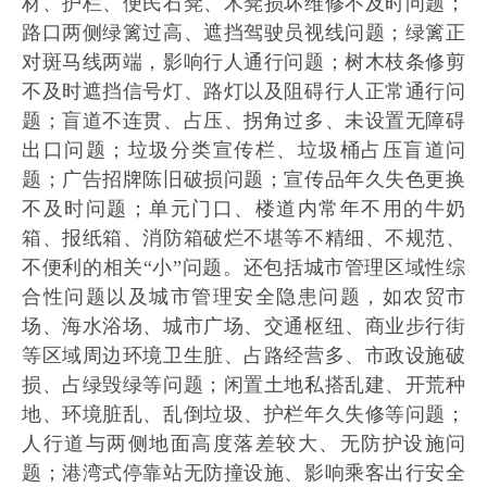
材、护栏、便民石凳、木凳损坏维修不及时问题；
路口两侧绿篱过高、遮挡驾驶员视线问题；绿篱正
对斑马线两端，影响行人通行问题；树木枝条修剪
不及时遮挡信号灯、路灯以及阻碍行人正常通行问
题；盲道不连贯、占压、拐角过多、未设置无障碍
出口问题；垃圾分类宣传栏、垃圾桶占压盲道问
题；广告招牌陈旧破损问题；宣传品年久失色更换
不及时问题；单元门口、楼道内常年不用的牛奶
箱、报纸箱、消防箱破烂不堪等不精细、不规范、
不便利的相关“小”问题。还包括城市管理区域性综
合性问题以及城市管理安全隐患问题，如农贸市
场、海水浴场、城市广场、交通枢纽、商业步行街
等区域周边环境卫生脏、占路经营多、市政设施破
损、占绿毁绿等问题；闲置土地私搭乱建、开荒种
地、环境脏乱、乱倒垃圾、护栏年久失修等问题；
人行道与两侧地面高度落差较大、无防护设施问
题；港湾式停靠站无防撞设施、影响乘客出行安全