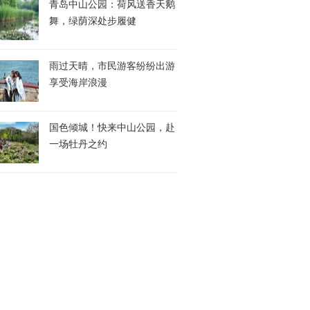
青岛中山公园：荷风送香天鹅
舞，绿荫深处步履健
雨过天晴，市民游客纷纷出游
享受海岸浪漫
国色倾城！快来中山公园，赴
一场牡丹之约