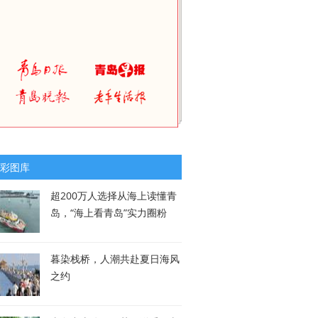
彩图库
超200万人选择从海上读懂青
岛，“海上看青岛”实力圈粉
暮染栈桥，人潮共赴夏日海风
之约