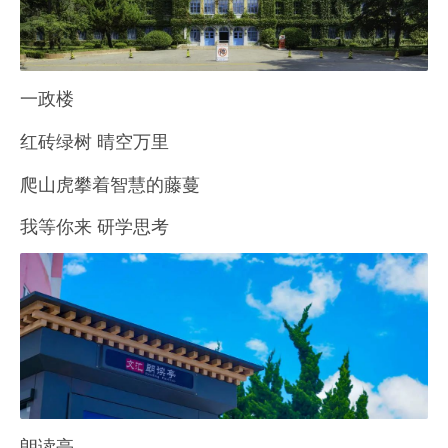
一政楼
红砖绿树 晴空万里
爬山虎攀着智慧的藤蔓
我等你来 研学思考
朗读亭