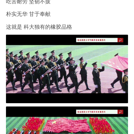
吃苦耐劳 坚韧不拔
朴实无华 甘于奉献
这就是 科大独有的橡胶品格