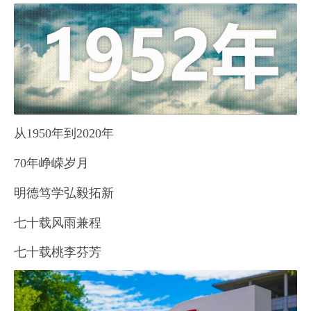
从1950年到2020年
70年峥嵘岁月
明德笃学弘毅拓新
七十载风雨兼程
七十载桃李芬芳