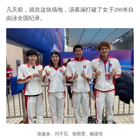
几天前，就在这块场地，汤慕涵打破了女子200米自
由泳全国纪录。
徐嘉余、闫子贝、张雨霏、杨浚瑄