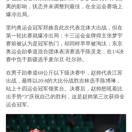
离的影响，状态并未调整到最佳，在全运会赛场上
爆冷出局。
里约奥运会冠军郑姝音此次代表北体大出战，但在
第一轮比赛就爆冷出局；十三运会金牌得主张梦宇
赛前被认为是冠军热门，却同样早早被淘汰；东京
奥运会跆拳道混合团体表演赛选手陈灵龙，在1/4决
赛中负于新疆选手麦尔旦·吐尔孙。
在男子跆拳道68公斤以下级决赛中，赵帅代表江苏
出战，最终以20:8的大比分战胜吉林选手陈博琳，
站上十四运会冠军领奖台。决赛后，赵帅怒吼着比
出手势“3”庆祝自己的胜利，这是赵帅第三次获得全
运会冠军。