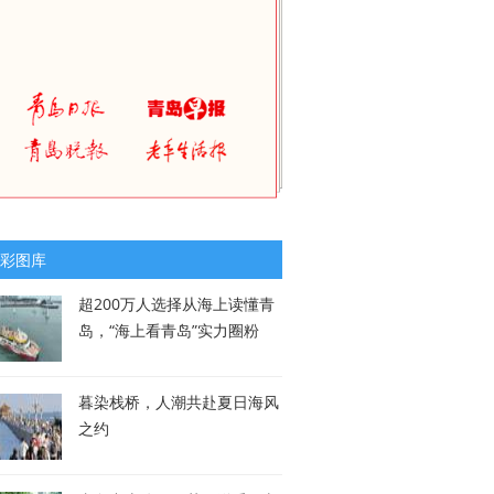
彩图库
超200万人选择从海上读懂青
岛，“海上看青岛”实力圈粉
暮染栈桥，人潮共赴夏日海风
之约