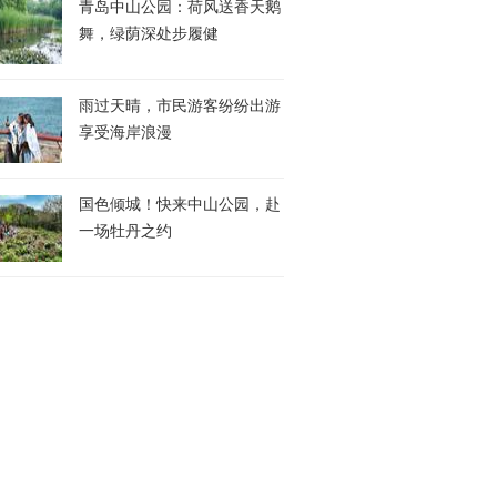
青岛中山公园：荷风送香天鹅
舞，绿荫深处步履健
雨过天晴，市民游客纷纷出游
享受海岸浪漫
国色倾城！快来中山公园，赴
一场牡丹之约