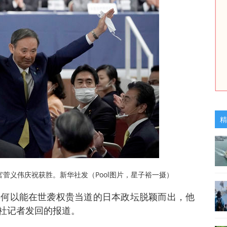
精
官菅义伟庆祝获胜。新华社发（Pool图片，星子裕一摄）
年何以能在世袭权贵当道的日本政坛脱颖而出，他
社记者发回的报道。