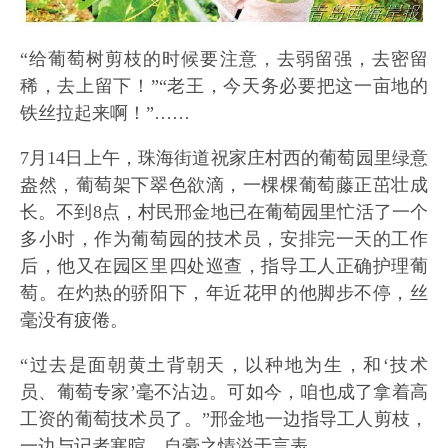
“给葡萄树剪枝的时候要注意，去弱留强，去密留
稀，去上留下！”“老王，今天务必要把这一亩地的
铁丝拉起来啊！”……
7月14日上午，珠海街道祝家庄村西的葡萄园里绿意
盎然，葡萄架下翠色欲滴，一棵棵葡萄藤正茁壮成
长。不到8点，村民邢金地已在葡萄园里忙活了一个
多小时，作为葡萄园的技术员，安排完一天的工作
后，他又在园区里四处巡查，指导工人正确护理葡
萄。在灼热的骄阳下，年近花甲的他脚步不停，丝
毫没有疲倦。
“过去是面朝黄土背朝天，以种地为生，和‘技术
员、葡萄专家’毫不沾边。可如今，咱也成了拿着高
工资的葡萄技术员了。”邢金地一边指导工人剪枝，
一边与记者寒暄，自豪之情溢于言表。