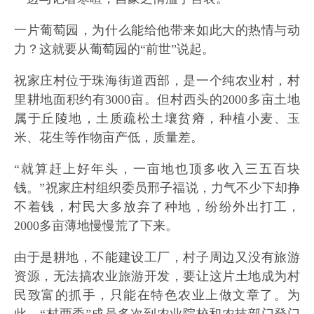
一片葡萄园，为什么能给他带来如此大的热情与动
力？这就要从葡萄园的“前世”说起。
祝家庄村位于珠海街道西部，是一个纯农业村，村
里耕地面积约有3000亩。但村西头的2000多亩土地
属于丘陵地，土质疏松土壤贫瘠，种植小麦、玉
米、花生等作物亩产低，质量差。
“就算赶上好年头，一亩地也顶多收入三五百块
钱。”祝家庄村组织委员邢子福说，力气不少下却挣
不着钱，村民大多放弃了种地，纷纷外出打工，
2000多亩薄地慢慢荒了下来。
由于是耕地，不能建设工厂，村子周边又没有旅游
资源，无法搞农业旅游开发，要让这片土地成为村
民致富的抓手，只能在特色农业上做文章了。为
此，“村两委”成员多次到农业院校和农技部门登门