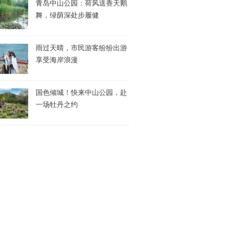
青岛中山公园：荷风送香天鹅
舞，绿荫深处步履健
雨过天晴，市民游客纷纷出游
享受海岸浪漫
国色倾城！快来中山公园，赴
一场牡丹之约