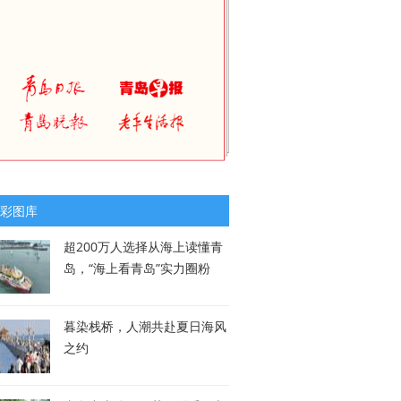
彩图库
超200万人选择从海上读懂青
岛，“海上看青岛”实力圈粉
暮染栈桥，人潮共赴夏日海风
之约