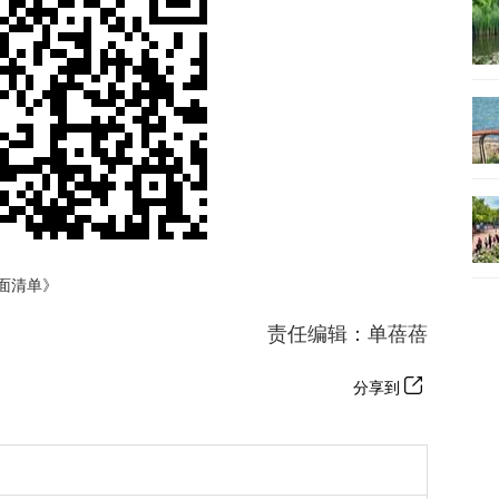
面清单》
责任编辑：单蓓蓓
分享到