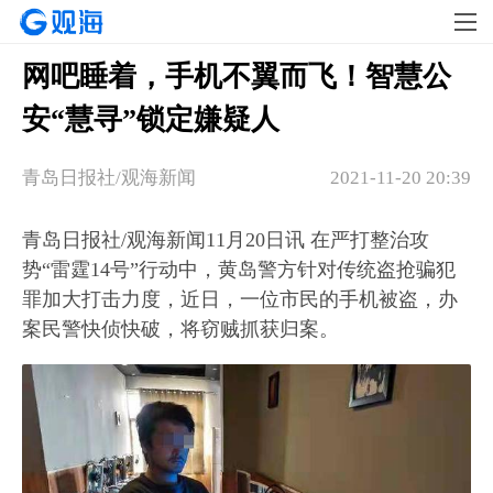
网吧睡着，手机不翼而飞！智慧公
安“慧寻”锁定嫌疑人
青岛日报社/观海新闻
2021-11-20 20:39
青岛日报社/观海新闻11月20日讯 在严打整治攻
势“雷霆14号”行动中，黄岛警方针对传统盗抢骗犯
罪加大打击力度，近日，一位市民的手机被盗，办
案民警快侦快破，将窃贼抓获归案。