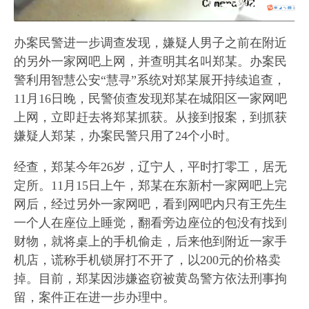
办案民警进一步调查发现，嫌疑人男子之前在附近
的另外一家网吧上网，并查明其名叫郑某。办案民
警利用智慧公安“慧寻”系统对郑某展开持续追查，
11月16日晚，民警侦查发现郑某在城阳区一家网吧
上网，立即赶去将郑某抓获。从接到报案，到抓获
嫌疑人郑某，办案民警只用了24个小时。
经查，郑某今年26岁，辽宁人，平时打零工，居无
定所。11月15日上午，郑某在东新村一家网吧上完
网后，经过另外一家网吧，看到网吧内只有王先生
一个人在座位上睡觉，翻看旁边座位的包没有找到
财物，就将桌上的手机偷走，后来他到附近一家手
机店，谎称手机锁屏打不开了，以200元的价格卖
掉。目前，郑某因涉嫌盗窃被黄岛警方依法刑事拘
留，案件正在进一步办理中。