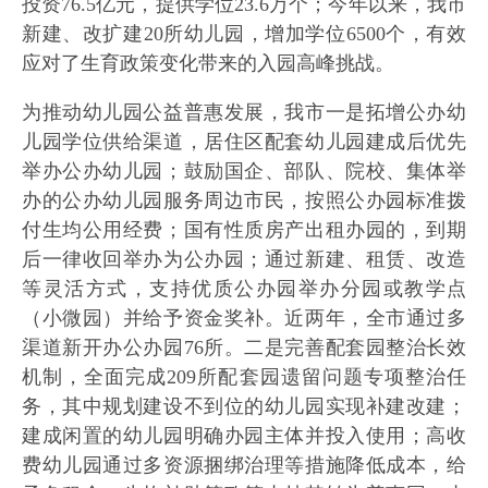
投资76.5亿元，提供学位23.6万个；今年以来，我市
新建、改扩建20所幼儿园，增加学位6500个，有效
应对了生育政策变化带来的入园高峰挑战。
为推动幼儿园公益普惠发展，我市一是拓增公办幼
儿园学位供给渠道，居住区配套幼儿园建成后优先
举办公办幼儿园；鼓励国企、部队、院校、集体举
办的公办幼儿园服务周边市民，按照公办园标准拨
付生均公用经费；国有性质房产出租办园的，到期
后一律收回举办为公办园；通过新建、租赁、改造
等灵活方式，支持优质公办园举办分园或教学点
（小微园）并给予资金奖补。近两年，全市通过多
渠道新开办公办园76所。二是完善配套园整治长效
机制，全面完成209所配套园遗留问题专项整治任
务，其中规划建设不到位的幼儿园实现补建改建；
建成闲置的幼儿园明确办园主体并投入使用；高收
费幼儿园通过多资源捆绑治理等措施降低成本，给