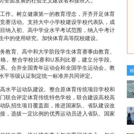
劳全面发展的社会主义建设者和接班人。
工作。树立健康第一的教育理念，开齐开足体育
竞赛活动。支持大中小学校建设学校代表队，成
目纳入初、高中学业水平考试范围，纳入中考计
生中的使用研究。加快体育高等院校建设。
务教育、高中和大学阶段学生体育赛事由教育、
格。整合学校比赛和U系列比赛，建立分学段、
系。合并全国青年运动会和全国学生运动会。教
精
水平等级认证制定统一标准并共同评定。
高水平运动队建设。整合原体育传统项目学校和
门联合评定体育传统特色学校，联合建设高校高
动队招生项目覆盖面，推进国家队、省队建设改
接，选拔一定比例的优秀运动员进入省队、国家