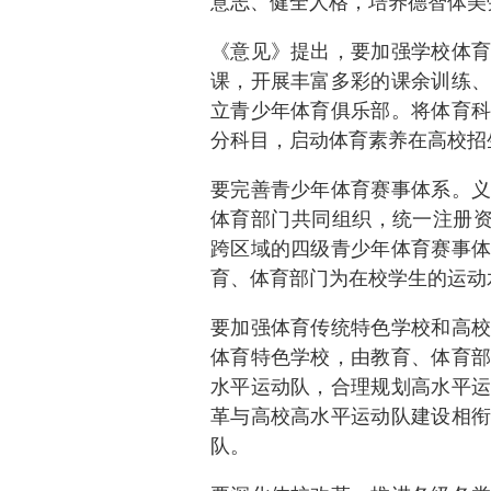
意志、健全人格，培养德智体美
《意见》提出，要加强学校体育
课，开展丰富多彩的课余训练、
立青少年体育俱乐部。将体育科
分科目，启动体育素养在高校招
要完善青少年体育赛事体系。义
体育部门共同组织，统一注册资
跨区域的四级青少年体育赛事体
育、体育部门为在校学生的运动
要加强体育传统特色学校和高校
体育特色学校，由教育、体育部
水平运动队，合理规划高水平运
革与高校高水平运动队建设相衔
队。