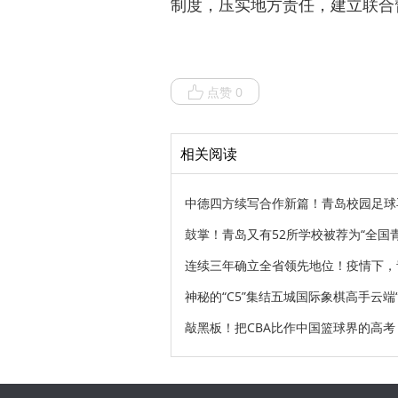
制度，压实地方责任，建立联合
点赞 0
相关阅读
中德四方续写合作新篇！青岛校园足球
鼓掌！青岛又有52所学校被荐为“全国
连续三年确立全省领先地位！疫情下，
神秘的“C5”集结五城国际象棋高手云
敲黑板！把CBA比作中国篮球界的高