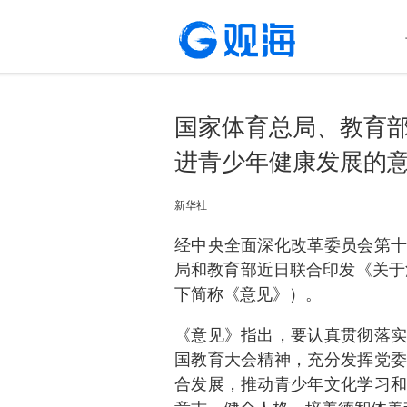
国家体育总局、教育部
进青少年健康发展的
新华社
经中央全面深化改革委员会第十
局和教育部近日联合印发《关于
下简称《意见》）。
《意见》指出，要认真贯彻落实
国教育大会精神，充分发挥党委
合发展，推动青少年文化学习和