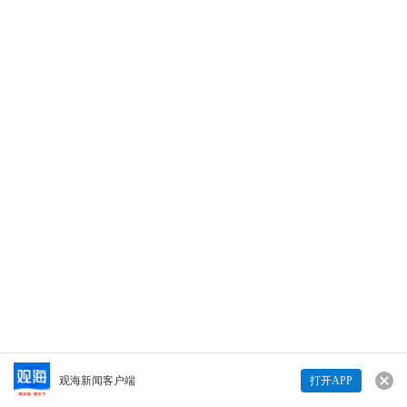
习近平在联合国成立75周年纪念峰会上发表重
要讲话。
14
14
Copyright © 青岛日报社（集团）版权所有
打开观海
视频来了！习近平在联合国成立75周年纪念峰会上发表重
要讲话
查看详情>>
观海新闻客户端
打开APP