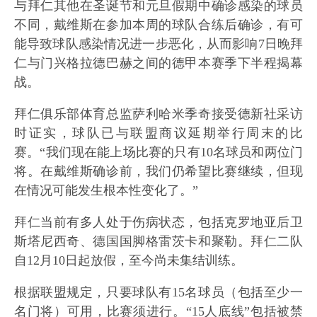
与拜仁其他在圣诞节和元旦假期中确诊感染的球员
不同，戴维斯在参加本周的球队合练后确诊，有可
能导致球队感染情况进一步恶化，从而影响7日晚拜
仁与门兴格拉德巴赫之间的德甲本赛季下半程揭幕
战。
拜仁俱乐部体育总监萨利哈米季奇接受德新社采访
时证实，球队已与联盟商议延期举行周末的比
赛。“我们现在能上场比赛的只有10名球员和两位门
将。在戴维斯确诊前，我们仍希望比赛继续，但现
在情况可能发生根本性变化了。”
拜仁当前有多人处于伤病状态，包括克罗地亚后卫
斯塔尼西奇、德国国脚格雷茨卡和聚勒。拜仁二队
自12月10日起放假，至今尚未集结训练。
根据联盟规定，只要球队有15名球员（包括至少一
名门将）可用，比赛须进行。“15人底线”包括被禁