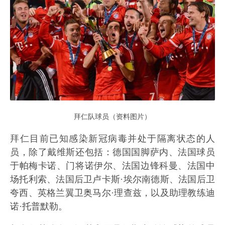
拜仁队球员（资料图片）
拜仁目前已知感染新冠病毒并处于隔离状态的人
员，除了戴维斯还包括：德国国脚萨内、法国球员
于帕梅卡诺、门将诺伊尔、法国边锋科曼、法国中
场托利索、法国后卫卢卡斯·埃尔南德斯、法国后卫
夸西、英格兰翼卫奥马尔·理查兹，以及助理教练迪
诺·托普默勒。