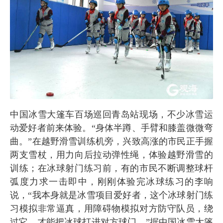
中国冰雪大篷车百场巡回青岛站现场，不少冰雪运
动爱好者前来体验。“身体半蹲、手臂和膝盖微微弯
曲。”在越野滑雪训练机旁，兴致高涨的市民正手握
两支雪杖，用力向后拉动弹性绳，体验越野滑雪的
训练；在冰球射门练习前，有的市民不断调整球杆
弧度力求一击即中，刚刚体验完冰球练习的李响
说，“我本身就是冰雪项目爱好者，这个冰球射门练
习模拟非常逼真，用障碍物模拟对方防守队员，绕
过它，才能把冰球打进对方球门。”据中国冰雪大篷