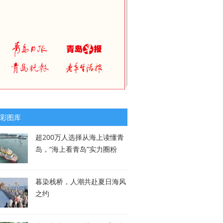
彩图库
超200万人选择从海上读懂青
岛，“海上看青岛”实力圈粉
暮染栈桥，人潮共赴夏日海风
之约