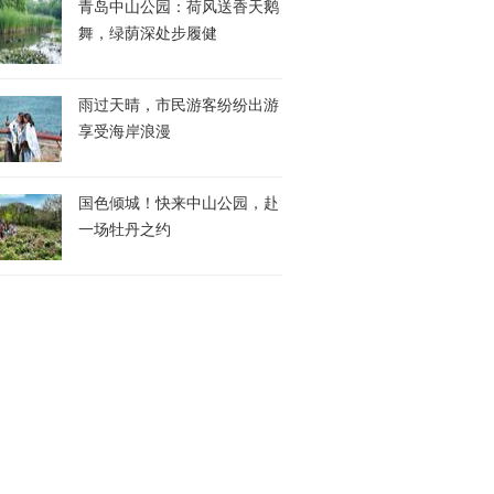
青岛中山公园：荷风送香天鹅
舞，绿荫深处步履健
雨过天晴，市民游客纷纷出游
享受海岸浪漫
国色倾城！快来中山公园，赴
一场牡丹之约