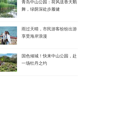
青岛中山公园：荷风送香天鹅
舞，绿荫深处步履健
雨过天晴，市民游客纷纷出游
享受海岸浪漫
国色倾城！快来中山公园，赴
一场牡丹之约