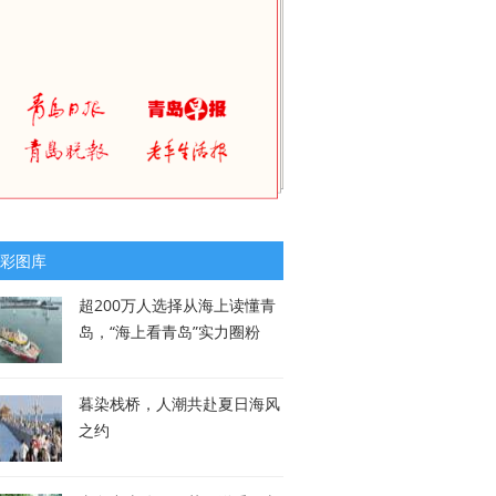
彩图库
超200万人选择从海上读懂青
岛，“海上看青岛”实力圈粉
暮染栈桥，人潮共赴夏日海风
之约