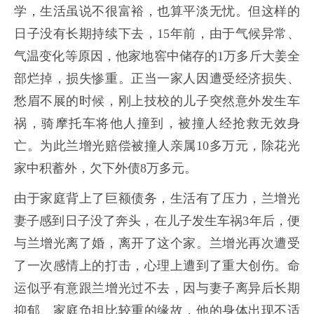
学，生活虽说不很富裕，也算平淡无忧。但这样的
日子没有长期持续下去，15年前，由于气候异常、
气温变化等原因，他家地窖中储存的1万多斤大姜全
部烂掉，损失惨重。正当一家人因遭受经济损失、
愁眉不展的时候，刚上技校的儿子突然意外发生车
祸，骑摩托车将他人撞到，被撞人经抢救无效身
亡。为此兰增光赔偿被撞人亲属10多万元，除花光
家中积蓄外，欠下外债8万多元。
由于家庭背上了巨额债务，生活有了压力，兰增光
妻子感到日子没了奔头，在儿子发生车祸3年后，便
与兰增光离了婚，离开了这个家。兰增光再次遭受
了一次感情上的打击，心理上遭到了重大创伤。
命
运似乎有意跟兰增光过不去，因与妻子离异后长期
抑郁、家庭负担比较重的缘故，他的身体出现不适