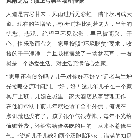
风雨之后：脸上写满幸福和憧憬
人道是苦尽甘来，风雨过后见彩虹，踏平坎坷成大
道。现在的兰增光，与6年前相比判若两人，当年的
忧愁、悲观、绝望已不见踪影，早已被高兴、开
心、快乐取而代之；家里按照“环境脱贫”要求，收
拾的干干净净，并且栽植摆放了一盆盆花草，一看
就是一个热爱生活、对生活充满信心之家。
“家里还有债务吗？儿子对你好不好？”记者与兰增
光拉呱交流时问到。
“好，好！这几年儿子在一个家
具厂上班，儿媳在城里一家大酒店从事管理工作，
在他们帮助下前几年就还请了全部外债，俺现在一
点饥荒也没有了。孩子很争气很孝顺，每年不光给
俺赡养费，还经常给俺买吃的用的，从来不惹俺生
气。”说起儿子儿媳和两个双胞胎孙女，满满的知足