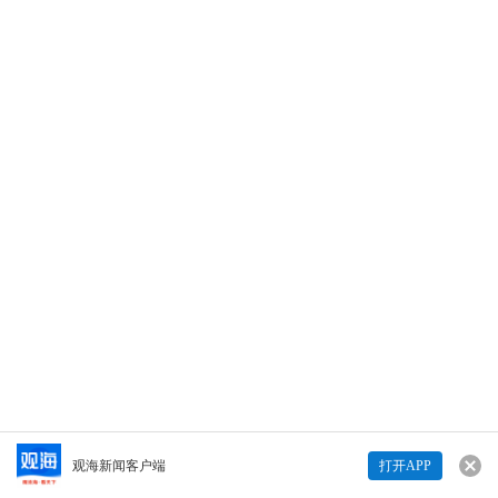
9月30日，青岛黄海学院组织开展2020年迎国
庆、缅怀先烈、升国旗仪式暨“青春筑梦新时
代、我与祖国共成长”主题教育活动，通过升国
旗奏唱国歌、向革命英雄致敬、爱国教育、国
旗下宣誓等强化青年大学生爱国意识，增强“四
个自信”，争做新时代最美大学生。（李镇江）
30
责编/杨海涛
打开观海
30
师生齐托举，篮球场大小的巨幅国旗舞动青岛黄海学院！
查看详情>>
Copyright © 青岛日报社（集团）版权所有
观海新闻客户端
打开APP