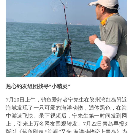
热心钓友组团找寻“小精灵”
7月20日上午，钓鱼爱好者宁先生在胶州湾红岛附近
海域发现了一只可爱的海洋动物，通体黑色，在海
中游速飞快。录下视频后，宁先生第一时间发到网
上，引来上万名网友围观转发。7月22日青岛早报3
版以《鲸鱼刚走 “海狮”又来 海洋动物恋上青岛》为