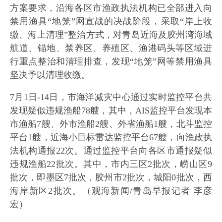
方案要求，沿海各区市渔政执法机构已全部进入向
禁用渔具“地笼”网宣战的决战阶段，采取“岸上收
缴、海上清理”整治方式，对青岛近海及胶州湾海域
航道、锚地、禁养区、养殖区、渔港码头等区域进
行重点整治和清理排查，发现“地笼”网等禁用渔具
坚决予以清理收缴。
7月1日-14日，市海洋减灾中心通过实时监控平台共
发现疑似违规渔船78艘，其中，AIS监控平台发现本
市渔船7艘、外市渔船2艘、外省渔船1艘，北斗监控
平台1艘，近海小目标雷达监控平台67艘，向渔政执
法机构通报22次。通过监控平台向各区市通报疑似
违规渔船22批次。其中，市内三区2批次，崂山区9
批次，即墨区7批次，胶州市2批次，城阳0批次，西
海岸新区2批次。（观海新闻/青岛早报记者 李彦
宏）