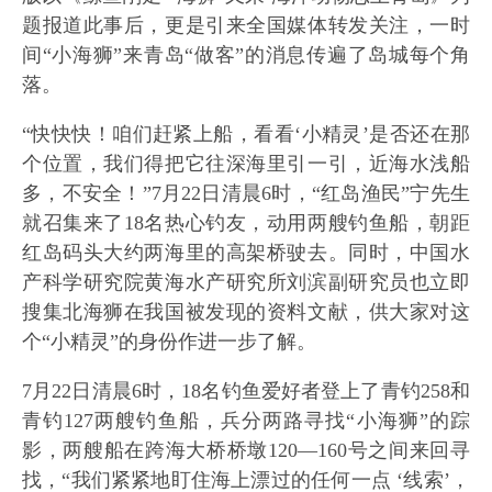
题报道此事后，更是引来全国媒体转发关注，一时
间“小海狮”来青岛“做客”的消息传遍了岛城每个角
落。
“快快快！咱们赶紧上船，看看‘小精灵’是否还在那
个位置，我们得把它往深海里引一引，近海水浅船
多，不安全！”7月22日清晨6时，“红岛渔民”宁先生
就召集来了18名热心钓友，动用两艘钓鱼船，朝距
红岛码头大约两海里的高架桥驶去。同时，中国水
产科学研究院黄海水产研究所刘滨副研究员也立即
搜集北海狮在我国被发现的资料文献，供大家对这
个“小精灵”的身份作进一步了解。
7月22日清晨6时，18名钓鱼爱好者登上了青钓258和
青钓127两艘钓鱼船，兵分两路寻找“小海狮”的踪
影，两艘船在跨海大桥桥墩120—160号之间来回寻
找，“我们紧紧地盯住海上漂过的任何一点 ‘线索’，