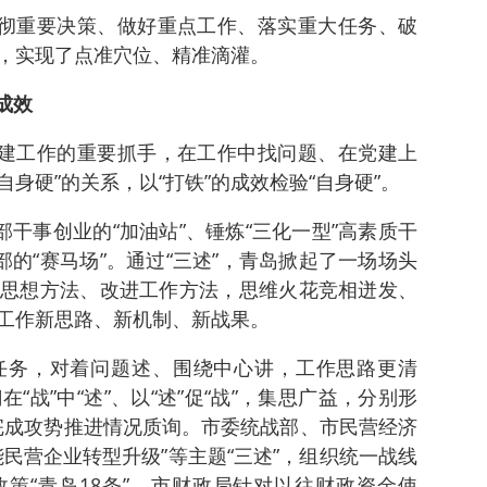
贯彻重要决策、做好重点工作、落实重大任务、破
，实现了点准穴位、精准滴灌。
成效
党建工作的重要抓手，在工作中找问题、在党建上
自身硬”的关系，以“打铁”的成效检验“自身硬”。
部干事创业的“加油站”、锤炼“三化一型”高素质干
部的“赛马场”。通过“三述”，青岛掀起了一场场头
思想方法、改进工作方法，思维火花竞相迸发、
工作新思路、新机制、新战果。
任务，对着问题述、围绕中心讲，工作思路更清
“战”中“述”、以“述”促“战”，集思广益，分别形
部完成攻势推进情况质询。市委统战部、市民营经济
民营企业转型升级”等主题“三述”，组织统一战线
策“青岛18条”。市财政局针对以往财政资金使