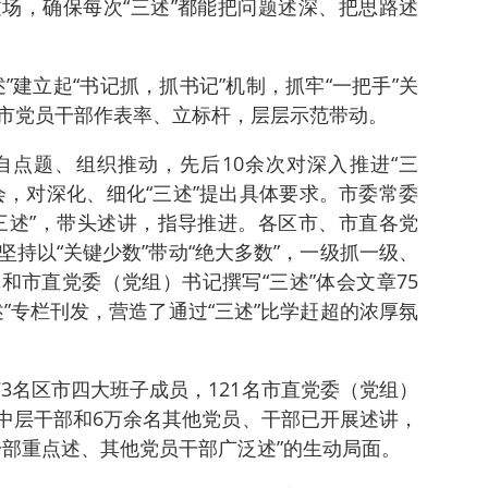
场，确保每次“三述”都能把问题述深、把思路述
”建立起“书记抓，抓书记”机制，抓牢“一把手”关
市党员干部作表率、立标杆，层层示范带动。
点题、组织推动，先后10余次对深入推进“三
会，对深化、细化“三述”提出具体要求。市委常委
三述”，带头述讲，指导推进。各区市、市直各党
持以“关键少数”带动“绝大多数”，一级抓一级、
和市直党委（党组）书记撰写“三述”体会文章75
”专栏刊发，营造了通过“三述”比学赶超的浓厚氛
73名区市四大班子成员，121名市直党委（党组）
4名中层干部和6万余名其他党员、干部已开展述讲，
干部重点述、其他党员干部广泛述”的生动局面。