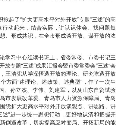
掀起了“扩大更高水平对外开放”专题“三述”的高
速行动起来，结合实际，讲认识体会、找问题短
想、形成共识，在全市形成谈开放、谋开放的浓
委理论学习中心组读书班上，省委常委、市委书记王
放专题“三述”成果汇报会暨市委常委会“三述”会
，王清宪从学深悟透开放的理论、研究吃透开放
个方面“述理论、述政策、述典型”，作了一次生
庆国、孙立杰、李伟、刘建军，以及山东自贸试验
岛市发展改革委、青岛市人力资源保障局、青岛
围绕扩大更高水平对外开放谈观点、讲思路、讲
三述”进一步统一思想行动，更好地认清和把握开
新倒逼改革，切实提高应对变局、开拓新局的能