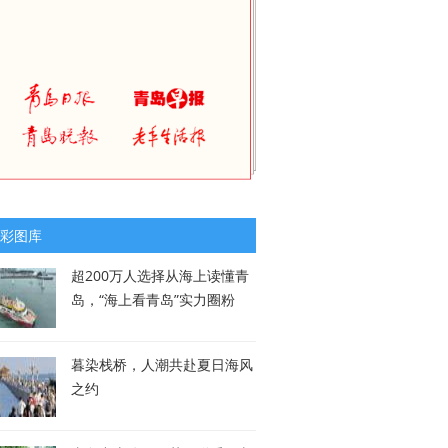
彩图库
超200万人选择从海上读懂青
岛，“海上看青岛”实力圈粉
暮染栈桥，人潮共赴夏日海风
之约