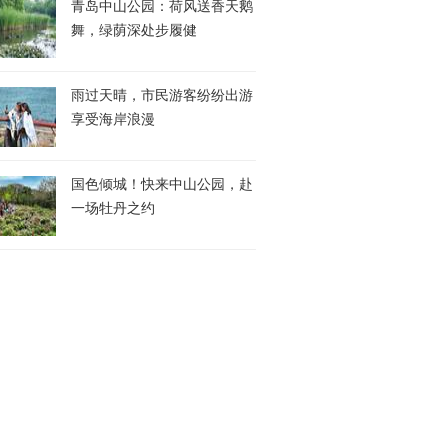
青岛中山公园：荷风送香天鹅
舞，绿荫深处步履健
雨过天晴，市民游客纷纷出游
享受海岸浪漫
国色倾城！快来中山公园，赴
一场牡丹之约