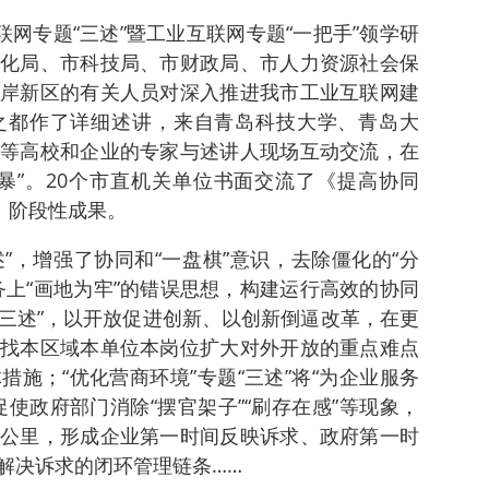
联网专题“三述”暨工业互联网专题“一把手”领学研
化局、市科技局、市财政局、市人力资源社会保
岸新区的有关人员对深入推进我市工业互联网建
之都作了详细述讲，来自青岛科技大学、青岛大
等高校和企业的专家与述讲人现场互动交流，在
暴”。20个市直机关单位书面交流了《提高协同
》阶段性成果。
述”，增强了协同和“一盘棋”意识，去除僵化的“分
务上“画地为牢”的错误思想，构建运行高效的协同
“三述”，以开放促进创新、以创新倒逼改革，在更
找本区域本单位本岗位扩大对外开放的重点难点
施；“优化营商环境”专题“三述”将“为企业服务
使政府部门消除“摆官架子”“刷存在感”等现象，
公里，形成企业第一时间反映诉求、政府第一时
解决诉求的闭环管理链条……