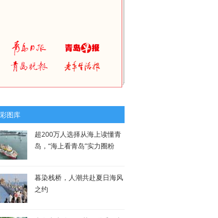
彩图库
超200万人选择从海上读懂青
岛，“海上看青岛”实力圈粉
暮染栈桥，人潮共赴夏日海风
之约