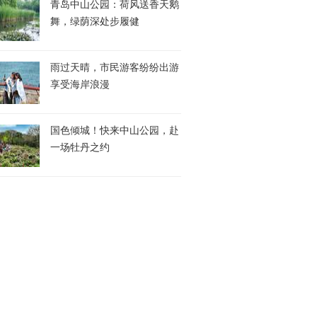
青岛中山公园：荷风送香天鹅
舞，绿荫深处步履健
雨过天晴，市民游客纷纷出游
享受海岸浪漫
国色倾城！快来中山公园，赴
一场牡丹之约