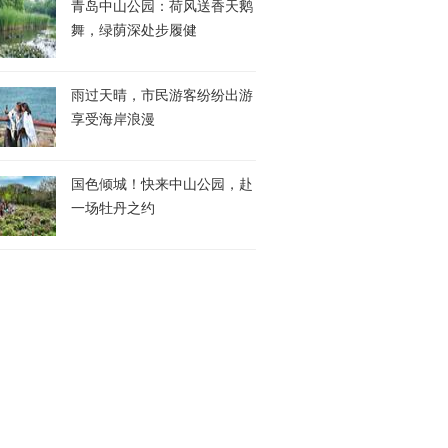
青岛中山公园：荷风送香天鹅
舞，绿荫深处步履健
雨过天晴，市民游客纷纷出游
享受海岸浪漫
国色倾城！快来中山公园，赴
一场牡丹之约