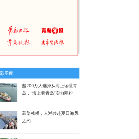
彩图库
超200万人选择从海上读懂青
岛，“海上看青岛”实力圈粉
暮染栈桥，人潮共赴夏日海风
之约