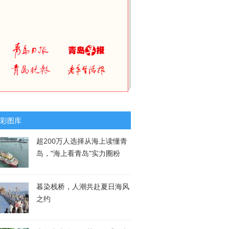
彩图库
超200万人选择从海上读懂青
岛，“海上看青岛”实力圈粉
暮染栈桥，人潮共赴夏日海风
之约