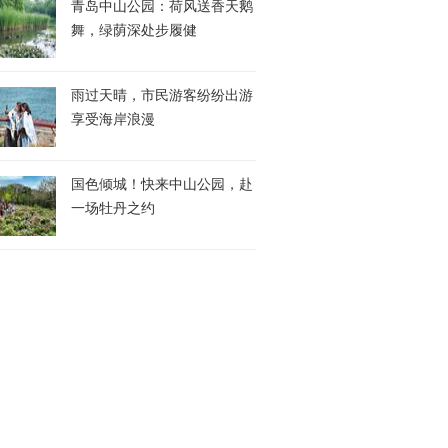
青岛中山公园：荷风送香天鹅
舞，绿荫深处步履健
雨过天晴，市民游客纷纷出游
享受海岸浪漫
国色倾城！快来中山公园，赴
一场牡丹之约