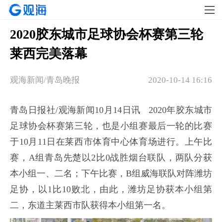
2020胶东城市足球协会杯赛第三轮
莱西完美落幕
观海新闻/青岛晚报
2020-10-14 16:16
青岛日报社/观海新闻10月14日讯 2020年胶东城市
足球协会杯赛第三轮，也是小组赛最后一轮的比赛
于10月11日在莱西市体育中心体育场进行。上午比
赛，A组青岛先楚以2比0战胜烟台联队，两队分获
本小组一、二名；下午比赛，B组威海联队对阵潍坊
足协，以1比10败北，由此，潍坊足协获本小组第
二，东道主莱西市队获得本小组第一名。