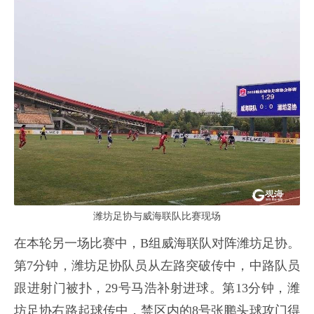
潍坊足协与威海联队比赛现场
在本轮另一场比赛中，B组威海联队对阵潍坊足协。
第7分钟，潍坊足协队员从左路突破传中，中路队员
跟进射门被扑，29号马浩补射进球。第13分钟，潍
坊足协右路起球传中，禁区内的8号张鹏头球攻门得