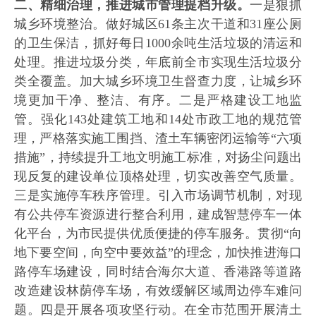
二、精细治理，推进城市管理提档升级。
一是狠抓
城乡环境整治。做好城区61条主次干道和31座公厕
的卫生保洁，抓好每日1000余吨生活垃圾的清运和
处理。推进垃圾分类，年底前全市实现生活垃圾分
类全覆盖。加大城乡环境卫生督查力度，让城乡环
境更加干净、整洁、有序。二是严格建设工地监
管。强化143处建筑工地和14处市政工地的规范管
理，严格落实施工围挡、渣土车辆密闭运输等“六项
措施”，持续提升工地文明施工标准，对扬尘问题出
现反复的建设单位顶格处理，切实改善空气质量。
三是实施停车秩序管理。引入市场调节机制，对现
有公共停车资源进行整合利用，建成智慧停车一体
化平台，为市民提供优质便捷的停车服务。贯彻“向
地下要空间，向空中要效益”的理念，加快推进海口
路停车场建设，同时结合海尔大道、香港路等道路
改造建设林荫停车场，有效缓解区域周边停车难问
题。四是开展各项攻坚行动。在全市范围开展清土