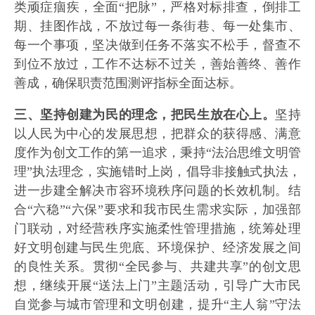
类顽症痼疾，全面“把脉”，严格对标排查，倒排工
期、挂图作战，不放过每一条街巷、每一处集市、
每一个事项，坚决做到任务不落实不松手，督查不
到位不放过，工作不达标不过关，善始善终、善作
善成，确保职责范围测评指标全面达标。
三、坚持创建为民的理念，把民生放在心上。
坚持
以人民为中心的发展思想，把群众的获得感、满意
度作为创文工作的第一追求，秉持“法治思维文明管
理”执法理念，实施错时上岗，倡导非接触式执法，
进一步建全解决市容环境秩序问题的长效机制。结
合“六稳”“六保”要求和我市民生需求实际，加强部
门联动，对经营秩序实施柔性管理措施，统筹处理
好文明创建与民生兜底、环境保护、经济发展之间
的良性关系。贯彻“全民参与、共建共享”的创文思
想，继续开展“送法上门”主题活动，引导广大市民
自觉参与城市管理和文明创建，提升“主人翁”守法