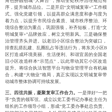
角色扮靓创城“大舞台”，推动全处秩序治理规范有
序，提升城市品位。二是开启“文明城复审+”工作模
式。强化党建引领，以提高群众满意度和参与度为
着力点，以提升市民综合素质、城市秩序整治、环
境综合整治为重点，巩固强项，补齐短板，打造“文
明城复审+”品牌效应，树立文明新风。三是确保整
治管理齐头并进。以老旧小区综合整治为突破口，
排查乱搭乱建、乱圈乱占等违法行为，将东关小区B
区打造成环境美丽、生活便利、和谐宜居的全国老
旧小区改造样本“示范点”，以此带动其它小区改造
提升。将综合执法智慧平台与物业管理平台有机融
合，构建“大物业”格局，真正实现以文明城复审带
动城市整体协调可持续发展。
三、四弦共振，凝聚复审工作合力。
一是弹好“一把
手”负责的领军弦。成立以党工委书记办事处主任为
组长的工作领导小组，形成“党工委办事处总负责、