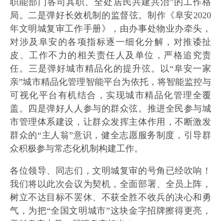
职能部门各司其职、全处居民共建共治”的工作格
局。二是弹好长效机制的监督弦。制作《阜安2020
年文明城复审工作手册》，由办事处物业办牵头，
对涉及阜安的各项指标逐一细化分解，对推诿扯
皮、工作不力的相关责任人及单位，严格追究责
任。三是弹好城市精品化的提升弦。以“阜安一家
亲”城市精品化管理智能平台为依托，将智能监控与
可视化平台有机结合，实现城市精品化管理全覆
盖。四是弹好人人参与的群众弦。推进全民参与城
市管理体系建设，让群众发挥主体作用，不断激发
群众的“主人翁”意识，健全志愿服务制度，引导群
众积极参与常态化机制构建工作。
各位领导、同志们，文明城复审的号角已经吹响！
我们将以此次会议为契机，全面部署、全员上阵，
树立不达目标不罢休、不获全胜不收兵的决心和勇
气，为把“全国文明城市”这块金字招牌擦得更亮，