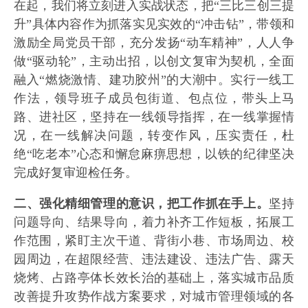
在起，我们将立刻进入实战状态，把“三比三创三提
升”具体内容作为抓落实见实效的“冲击钻”，带领和
激励全局党员干部，充分发扬“动车精神”，人人争
做“驱动轮”，主动出招，以创文复审为契机，全面
融入“燃烧激情、建功胶州”的大潮中。实行一线工
作法，领导班子成员包街道、包点位，带头上马
路、进社区，坚持在一线领导指挥，在一线掌握情
况，在一线解决问题，转变作风，压实责任，杜
绝“吃老本”心态和懈怠麻痹思想，以铁的纪律坚决
完成好复审迎检任务。
二、强化精细管理的意识，把工作抓在手上。
坚持
问题导向、结果导向，着力补齐工作短板，拓展工
作范围，紧盯主次干道、背街小巷、市场周边、校
园周边，在超限经营、违法建设、违法广告、露天
烧烤、占路亭体长效长治的基础上，落实城市品质
改善提升攻势作战方案要求，对城市管理领域的各