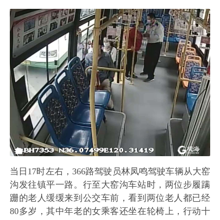
当日17时左右，366路驾驶员林凤鸣驾驶车辆从大窑
沟发往镇平一路。行至大窑沟车站时，两位步履蹒
跚的老人缓缓来到公交车前，看到两位老人都已经
80多岁，其中年老的女乘客还坐在轮椅上，行动十