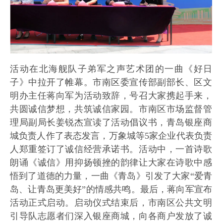
活动在北海舰队子弟军之声艺术团的一曲《好日
子》中拉开了帷幕。市南区委宣传部副部长、区文
明办主任蒋向军为活动致辞，号召大家携起手来，
共圆诚信梦想，共筑诚信家园。市南区市场监督管
理局副局长姜锐杰宣读了活动倡议书，青岛银座商
城负责人作了表态发言，万象城等5家企业代表负责
人郑重签订了诚信经营承诺书。活动中，一首诗歌
朗诵《诚信》用抑扬顿挫的韵律让大家在诗歌中感
悟到了道德的力量，一曲《青岛》引发了大家“爱青
岛、让青岛更美好”的情感共鸣。最后，蒋向军宣布
活动正式启动。启动仪式结束后，市南区公共文明
引导队志愿者们深入银座商城，向各商户发放了诚