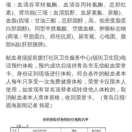
项：血清谷草转氨酶、血清谷丙转氨酶、总胆红
素)、肾功能(三项：血清肌酐、血尿素氮、尿酸)、
血脂(四项：甘油三酯，总胆固醇，高、低密度脂蛋
白胆固醇)、同型半胱氨酸、空腹血糖、肿瘤标志物
(两项：甲胎蛋白、癌坯抗原)、尿常规、心电图、腹
部B超(肝胆胰脾)。
献血者须提前拨打社区卫生服务中心(镇街卫生院)电
话预约体检，预约成功后须持青岛市无偿献血荣誉
卡、身份证到现场进行体检。符合条件的献血者本
人每年只享受一次免费健康体检，荣誉卡仅限本人
使用，如发现有冒名顶替者或转借他人体检的，取
消献血者本人查体资格，收回荣誉卡。（青岛日报/
观海新闻记者 韩星）