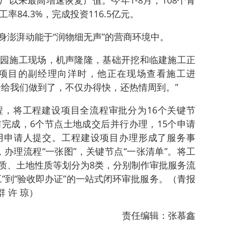
以来最高增速恢复产值。今年1-8月，108个青
率84.3%，完成投资116.5亿元。
身澎湃动能于“润物细无声”的营商环境中。
园施工现场，机声隆隆，基础开挖和临建施工正
项目的副经理向洋时，他正在现场查看施工进
全给我们做到了，不仅办得快，还热情周到。”
，将工程建设项目全流程审批分为16个关键节
前完成，6个节点土地成交后并行办理，15个申请
用申请人提交。工程建设项目办理形成了服务事
，办理流程“一张图”，关键节点“一张清单”。将工
质、土地性质等划分为8类，分别制作审批服务流
”到“验收即办证”的一站式闭环审批服务。（青报
 许 琼）
责任编辑：张慕鑫