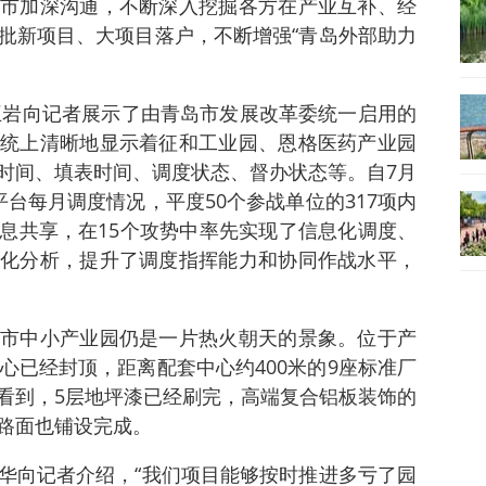
市加深沟通，不断深入挖掘各方在产业互补、经
批新项目、大项目落户，不断增强“青岛外部助力
长王岩向记者展示了由青岛市发展改革委统一启用的
统上清晰地显示着征和工业园、恩格医药产业园
时间、填表时间、调度状态、督办状态等。自7月
台每月调度情况，平度50个参战单位的317项内
息共享，在15个攻势中率先实现了信息化调度、
化分析，提升了调度指挥能力和协同作战水平，
市中小产业园仍是一片热火朝天的景象。位于产
心已经封顶，距离配套中心约400米的9座标准厂
看到，5层地坪漆已经刷完，高端复合铝板装饰的
路面也铺设完成。
华向记者介绍，“我们项目能够按时推进多亏了园