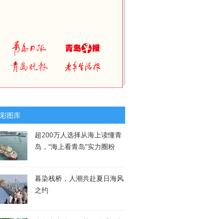
彩图库
超200万人选择从海上读懂青
岛，“海上看青岛”实力圈粉
暮染栈桥，人潮共赴夏日海风
之约