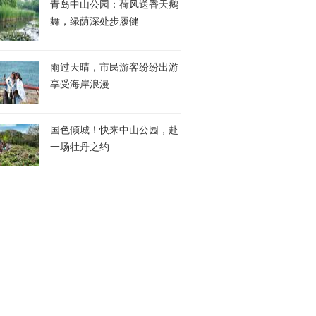
青岛中山公园：荷风送香天鹅
舞，绿荫深处步履健
雨过天晴，市民游客纷纷出游
享受海岸浪漫
国色倾城！快来中山公园，赴
一场牡丹之约