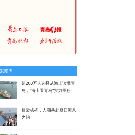
彩图库
超200万人选择从海上读懂青
岛，“海上看青岛”实力圈粉
暮染栈桥，人潮共赴夏日海风
之约