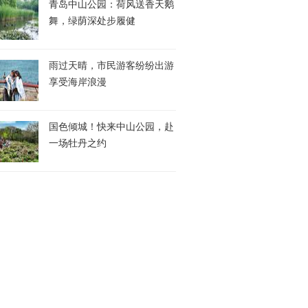
青岛中山公园：荷风送香天鹅
舞，绿荫深处步履健
雨过天晴，市民游客纷纷出游
享受海岸浪漫
国色倾城！快来中山公园，赴
一场牡丹之约