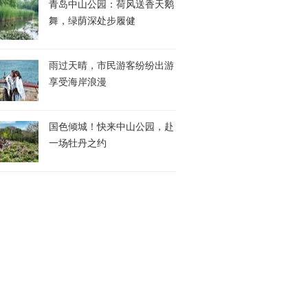
青岛中山公园：荷风送香天鹅
舞，绿荫深处步履健
雨过天晴，市民游客纷纷出游
享受海岸浪漫
国色倾城！快来中山公园，赴
一场牡丹之约