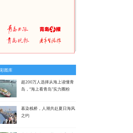
彩图库
超200万人选择从海上读懂青
岛，“海上看青岛”实力圈粉
暮染栈桥，人潮共赴夏日海风
之约