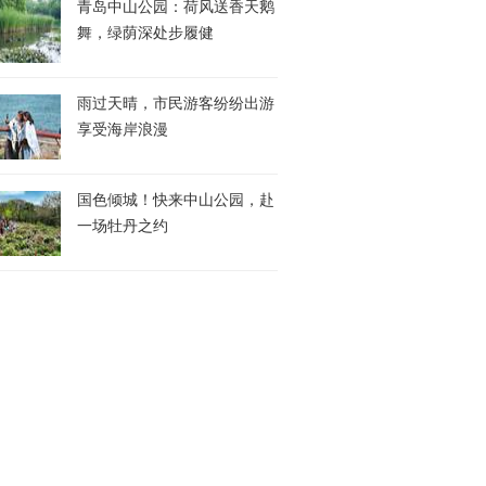
青岛中山公园：荷风送香天鹅
舞，绿荫深处步履健
雨过天晴，市民游客纷纷出游
享受海岸浪漫
国色倾城！快来中山公园，赴
一场牡丹之约