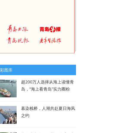
彩图库
超200万人选择从海上读懂青
岛，“海上看青岛”实力圈粉
暮染栈桥，人潮共赴夏日海风
之约