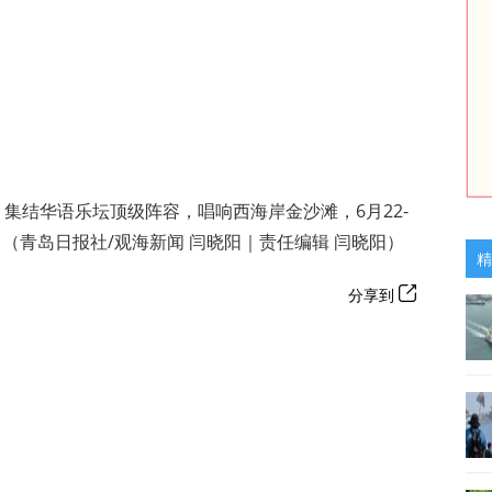
！集结华语乐坛顶级阵容，唱响西海岸金沙滩，6月22-
（青岛日报社/观海新闻 闫晓阳｜责任编辑 闫晓阳）
精
分享到