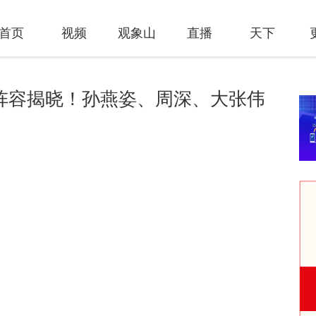
首页
视频
观象山
直播
天下
节阵容揭晓！孙燕姿、周深、大张伟