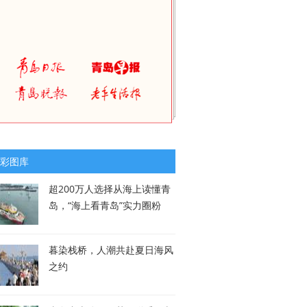
彩图库
超200万人选择从海上读懂青
岛，“海上看青岛”实力圈粉
暮染栈桥，人潮共赴夏日海风
之约