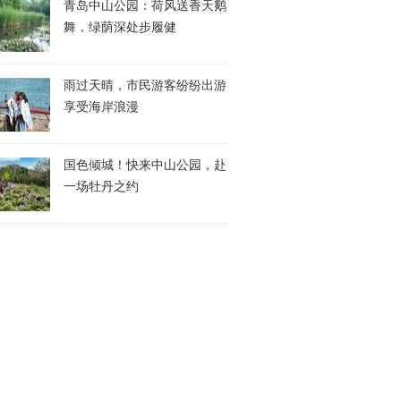
青岛中山公园：荷风送香天鹅
舞，绿荫深处步履健
雨过天晴，市民游客纷纷出游
享受海岸浪漫
国色倾城！快来中山公园，赴
一场牡丹之约