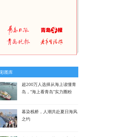
彩图库
超200万人选择从海上读懂青
岛，“海上看青岛”实力圈粉
暮染栈桥，人潮共赴夏日海风
之约