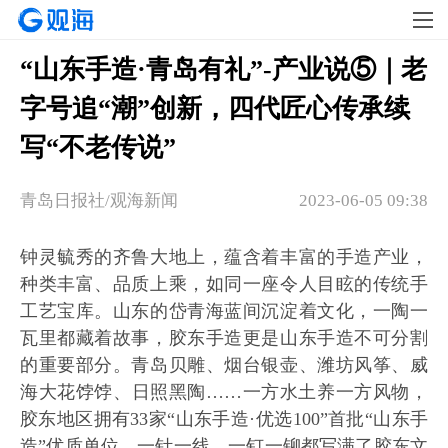
“山东手造·青岛有礼”-产业说⑤｜老
字号追“潮”创新，四代匠心传承续
写“不老传说”
青岛日报社/观海新闻
2023-06-05 09:38
钟灵毓秀的齐鲁大地上，蕴含着丰富的手造产业，
种类丰富、品质上乘，如同一座令人目眩的传统手
工艺宝库。山东的岱青海蓝间沉淀着文化，一陶一
瓦里都藏着故事，胶东手造更是山东手造不可分割
的重要部分。青岛贝雕、烟台银壶、潍坊风筝、威
海大花饽饽、日照黑陶……一方水土养一方风物，
胶东地区拥有33家“山东手造·优选100”首批“山东手
造”优质单位，一针一线、一钉一铆都写满了胶东文