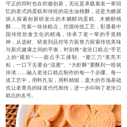
守正的同时也在积极创新，无论是承载着老一辈回
忆的老式鸡蛋糕和传统的花生油桃酥，还是为糖尿
病人探索创新研发出的木糖醇鸡蛋糕、木糖醇桃
酥……凭着一块块糕点，挖掘传统工艺，彰显着中
国传统饮食文化的精魂，传承了老一辈的手造精
神，从选材、研发到品控等方面努力探索传统美味
与新式健康之间的平衡，时刻将“老沧口糕点“手艺
上的“规矩”——面点手工揉制、“蜜三刀”浆亮不
粘，一口下去要会“流蜜”、“大虾酥”要酥到一咬就
掉渣……融入老沧口糕点制作的每一个步骤、每一
道工艺中，用料扎实，用料精细，庞大的市场基础
也让老青岛的味道代代相传，进一步叫响了老沧口
糕点的名号。