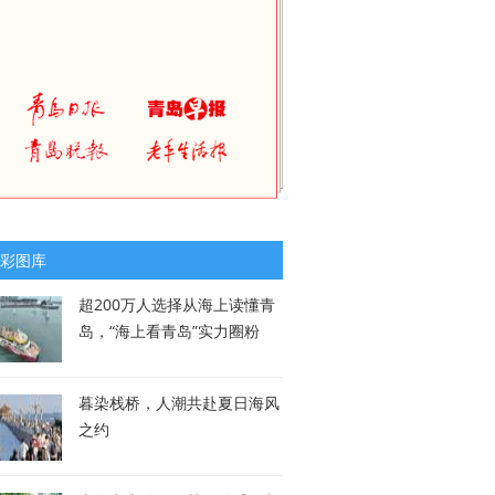
彩图库
超200万人选择从海上读懂青
岛，“海上看青岛”实力圈粉
暮染栈桥，人潮共赴夏日海风
之约