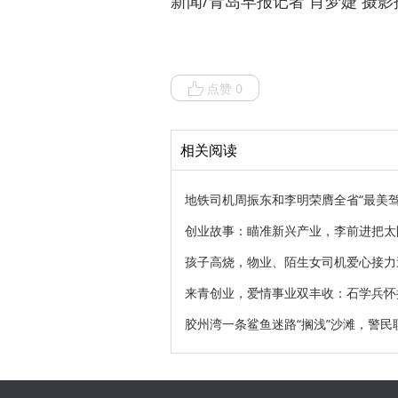
新闻/青岛早报记者 肖梦婕 摄
点赞 0
相关阅读
地铁司机周振东和李明荣膺全省“最美
创业故事：瞄准新兴产业，李前进把太
孩子高烧，物业、陌生女司机爱心接力
来青创业，爱情事业双丰收：石学兵怀
胶州湾一条鲨鱼迷路“搁浅”沙滩，警