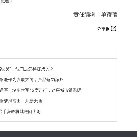
影报道）
责任编辑：单蓓蓓
分享到
驾驶员”，他们是怎样炼成的？
阳能作为发展方向，产品远销海外
送医，堵车大军45度让行，这座城市很温暖
揣梦想闯出一片新天地
民联手营救将其送回大海