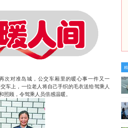
精
再次对准岛城，公交车厢里的暖心事一件又一
2路公交车上，一位老人将自己手织的毛衣送给驾乘人
和照顾，令驾乘人员倍感温暖。