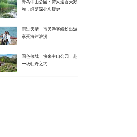
青岛中山公园：荷风送香天鹅
舞，绿荫深处步履健
雨过天晴，市民游客纷纷出游
享受海岸浪漫
国色倾城！快来中山公园，赴
一场牡丹之约