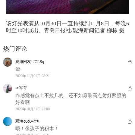
该灯光表演从10月30日一直持续到11月8日，每晚6
时至10时展出。青岛日报社/观海新闻记者 柳栋 摄
热门评论
观海网友1JOLSq
😅
2020年11月01日 08:21
☞军哥
咋感觉有点土不拉几的，还不如原装高点射灯照照的
好看啊
2020年10月31日 22:00
观海友友a2*k
哦！像孩子的积木！