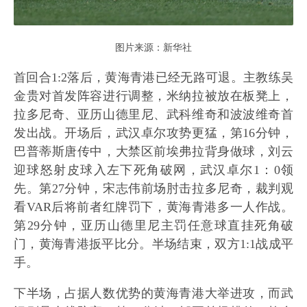
图片来源：新华社
首回合1:2落后，黄海青港已经无路可退。主教练吴
金贵对首发阵容进行调整，米纳拉被放在板凳上，
拉多尼奇、亚历山德里尼、武科维奇和波波维奇首
发出战。开场后，武汉卓尔攻势更猛，第16分钟，
巴普蒂斯唐传中，大禁区前埃弗拉背身做球，刘云
迎球怒射皮球入左下死角破网，武汉卓尔1：0领
先。第27分钟，宋志伟前场肘击拉多尼奇，裁判观
看VAR后将前者红牌罚下，黄海青港多一人作战。
第29分钟，亚历山德里尼主罚任意球直挂死角破
门，黄海青港扳平比分。半场结束，双方1:1战成平
手。
下半场，占据人数优势的黄海青港大举进攻，而武