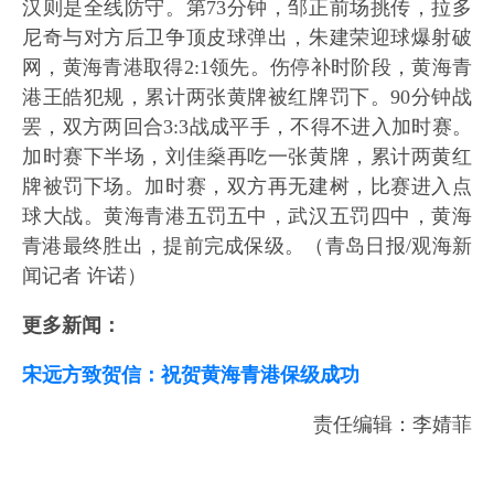
汉则是全线防守。第73分钟，邹正前场挑传，拉多
尼奇与对方后卫争顶皮球弹出，朱建荣迎球爆射破
网，黄海青港取得2:1领先。伤停补时阶段，黄海青
港王皓犯规，累计两张黄牌被红牌罚下。90分钟战
罢，双方两回合3:3战成平手，不得不进入加时赛。
加时赛下半场，刘佳燊再吃一张黄牌，累计两黄红
牌被罚下场。加时赛，双方再无建树，比赛进入点
球大战。黄海青港五罚五中，武汉五罚四中，黄海
青港最终胜出，提前完成保级。（青岛日报/观海新
闻记者 许诺）
更多新闻：
宋远方致贺信：祝贺黄海青港保级成功
责任编辑：李婧菲