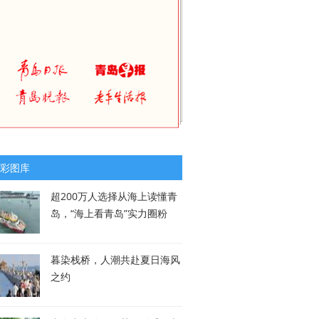
彩图库
超200万人选择从海上读懂青
岛，“海上看青岛”实力圈粉
暮染栈桥，人潮共赴夏日海风
之约