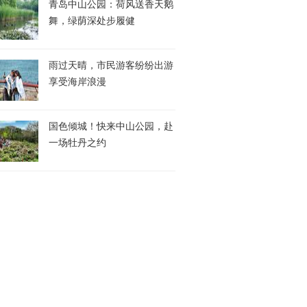
青岛中山公园：荷风送香天鹅
舞，绿荫深处步履健
雨过天晴，市民游客纷纷出游
享受海岸浪漫
国色倾城！快来中山公园，赴
一场牡丹之约