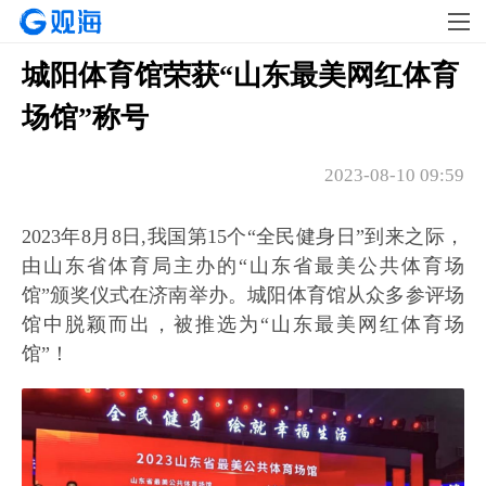
城阳体育馆荣获“山东最美网红体育
场馆”称号
2023-08-10 09:59
2023年8月8日,我国第15个“全民健身日”到来之际，
由山东省体育局主办的“山东省最美公共体育场
馆”颁奖仪式在济南举办。城阳体育馆从众多参评场
馆中脱颖而出，被推选为“山东最美网红体育场
馆”！