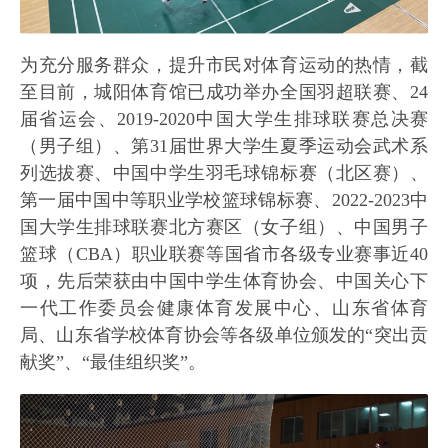
为充分服务群众，提升市民对体育运动的热情，截
至目前，城阳体育馆已成功举办全国羽超联赛、24
届省运会、2019-2020中国大学生排球联赛总决赛
（男子组）、第31届世界大学生夏季运动会武术系
列选拔赛、中国中学生羽毛球锦标赛（北区赛）、
第一届中国中等职业学校篮球锦标赛、2022-2023中
国大学生排球联赛北方赛区（女子组）、中国男子
篮球（CBA）职业联赛等国省市各级专业赛事近40
项，先后荣获由中国中学生体育协会、中国关心下
一代工作委员会健康体育发展中心、山东省体育
局、山东省学校体育协会等各级单位颁发的“突出贡
献奖”、“最佳组织奖”。